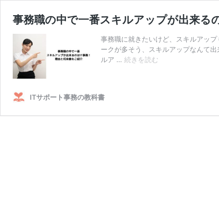
事務職の中で一番スキルアップが出来るの
事務職に就きたいけど、スキルアップ
ークが多そう、スキルアップなんて出
事
ルア …
続きを読む
務
職
の
ITサポート事務の教科書
中
で
一
番
ス
キ
ル
ア
ッ
プ
が
出