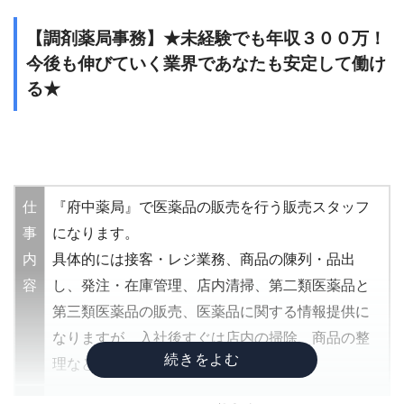
勤
08:30~20:00内のシフト勤務
【調剤薬局事務】★未経験でも年収３００万！
務
今後も伸びていく業界であなたも安定して働け
時
る★
間
待
事務職なのにインセンティブの制度があります！
遇
そのため、日々の頑張りをしっかりと評価してく
福
れます。
仕
『府中薬局』で医薬品の販売を行う販売スタッフ
利
また、福利厚生には年に1回健康診断を無料で受け
事
になります。
厚
られます。また、週に1回銀座のランチを無料で食
内
具体的には接客・レジ業務、商品の陳列・品出
生
べられるという福利厚生もあるため、銀座でキラ
容
し、発注・在庫管理、店内清掃、第二類医薬品と
そ
キラOLになれること間違いなし！
第三類医薬品の販売、医薬品に関する情報提供に
の
なりますが、入社後すぐは店内の掃除、商品の整
他
理などできることからお任せします！