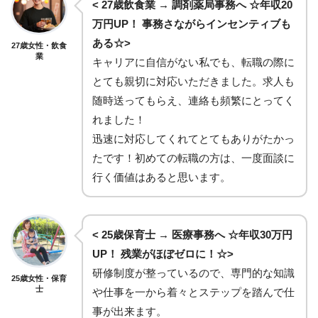
< 27歳飲食業 → 調剤薬局事務へ ☆年収20
万円UP！ 事務さながらインセンティブも
ある☆>
27歳女性・飲食
業
キャリアに自信がない私でも、転職の際に
とても親切に対応いただきました。求人も
随時送ってもらえ、連絡も頻繁にとってく
れました！
迅速に対応してくれてとてもありがたかっ
たです！初めての転職の方は、一度面談に
行く価値はあると思います。
< 25歳保育士 → 医療事務へ ☆年収30万円
UP！ 残業がほぼゼロに！☆>
研修制度が整っているので、専門的な知識
25歳女性・保育
士
や仕事を一から着々とステップを踏んで仕
事が出来ます。