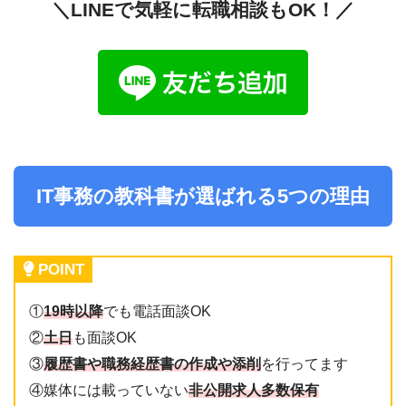
給
年収：2,500,000~3,000,000円 ※賞与含む
＼LINEで気軽に転職相談もOK！／
与
月収：180,000~220,000円
賞与：年2回
昇給：年1回
応
未経験歓迎!社会人経験不問!
募
・人柄重視の採用です!
資
・職種・業種未経験歓迎
IT事務の教科書が選ばれる5つの理由
格
・第二新卒の方歓迎
勤
シフト制（実働8時間）
POINT
務
【早番】 9：30～18：30
時
【中番】10：00～19：00
①
19時以
降
でも電話面談OK
間
【遅番】11：00～20：00
②
土日
も面談OK
③
履歴書や職務経歴書の作成や添削
を行ってます
④媒体には載っていない
非公開求人多数保有