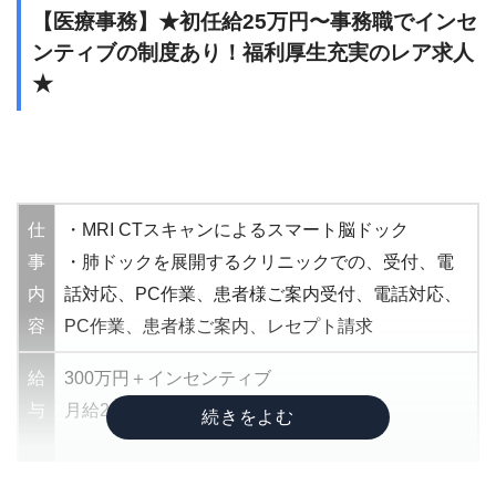
【医療事務】★初任給25万円〜事務職でインセ
【ITサポート職】
ンティブの制度あり！福利厚生充実のレア求人
■サポート業務
★
- システム開発PJにおけるサポート業務(資料作
成、データ入力、電話対応等)
- IT事務全般(ユーザー問い合わせ対応等)
給
年収250〜300万円
仕
・MRI CTスキャンによるスマート脳ドック
与
月給200,000円
事
・肺ドックを展開するクリニックでの、受付、電
内
話対応、PC作業、患者様ご案内受付、電話対応、
勤
9時30分～18時30分
容
PC作業、患者様ご案内、レセプト請求
務
完全週休2日制
時
給
300万円＋インセンティブ
間
与
月給25万円〜
（経験や実績に応じて決定します）