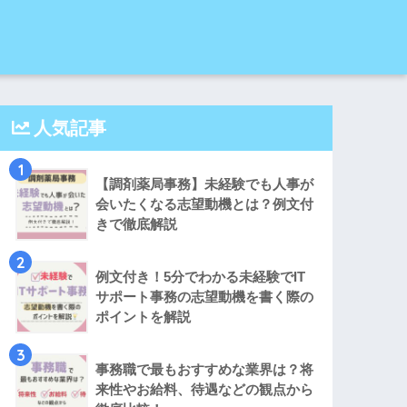
人気記事
1
【調剤薬局事務】未経験でも人事が
会いたくなる志望動機とは？例文付
きで徹底解説
2
例文付き！5分でわかる未経験でIT
サポート事務の志望動機を書く際の
ポイントを解説
3
事務職で最もおすすめな業界は？将
来性やお給料、待遇などの観点から