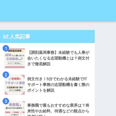
人気記事
1
【調剤薬局事務】未経験でも人事が
会いたくなる志望動機とは？例文付
きで徹底解説
2
例文付き！5分でわかる未経験でIT
サポート事務の志望動機を書く際の
ポイントを解説
3
事務職で最もおすすめな業界は？将
来性やお給料、待遇などの観点から