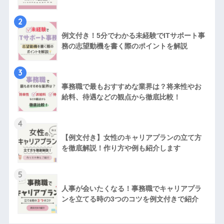
2
例文付き！5分でわかる未経験でITサポート事
務の志望動機を書く際のポイントを解説
3
事務職で最もおすすめな業界は？将来性やお
給料、待遇などの観点から徹底比較！
4
【例文付き】女性のキャリアプランの立て方
を徹底解説！作り方や例も紹介します
5
人事が会いたくなる！事務職でキャリアプラ
ンを立てる時の3つのコツを例文付きで紹介