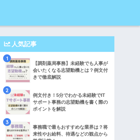
人気記事
1
【調剤薬局事務】未経験でも人事が
会いたくなる志望動機とは？例文付
きで徹底解説
2
例文付き！5分でわかる未経験でIT
サポート事務の志望動機を書く際の
ポイントを解説
3
事務職で最もおすすめな業界は？将
来性やお給料、待遇などの観点から