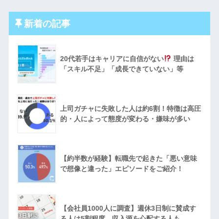
新着の記事
20代若手はキャリアに自信がない
理由は
「スキル不足」「成長できていない」等
上司ガチャに失敗した人は約6割！特徴は高圧
的・人によって態度が変わる・嫌味が多い
【約半数が経験】転職先で起きた「悪い意味
で想像と違った」エピソードをご紹介！
【会社員1000人に調査】週休3日制に賛成す
る人は5割程度。収入源を心配する人も