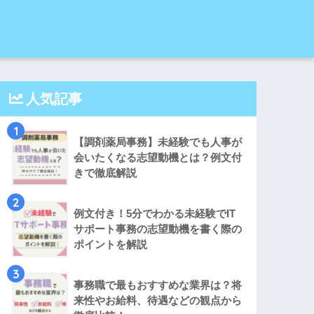
人気記事
1
【調剤薬局事務】未経験でも人事が
会いたくなる志望動機とは？例文付
きで徹底解説
2
例文付き！5分でわかる未経験でIT
サポート事務の志望動機を書く際の
ポイントを解説
3
事務職で最もおすすめな業界は？将
来性やお給料、待遇などの観点から