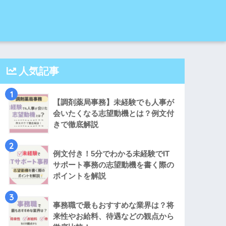
人気記事
1
【調剤薬局事務】未経験でも人事が
会いたくなる志望動機とは？例文付
きで徹底解説
2
例文付き！5分でわかる未経験でIT
サポート事務の志望動機を書く際の
ポイントを解説
3
事務職で最もおすすめな業界は？将
来性やお給料、待遇などの観点から