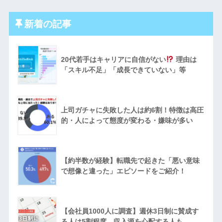
新着の記事
20代若手はキャリアに自信がない
理由は
「スキル不足」「成長できていない」等
上司ガチャに失敗した人は約6割！特徴は高圧
的・人によって態度が変わる・嫌味が多い
【約半数が経験】転職先で起きた「悪い意味
で想像と違った」エピソードをご紹介！
【会社員1000人に調査】週休3日制に賛成す
る人は5割程度。収入源を心配する人も