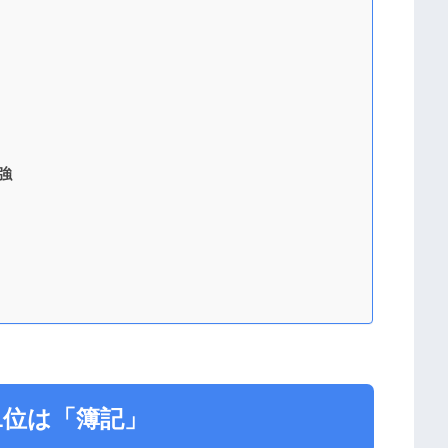
強
1位は「簿記」