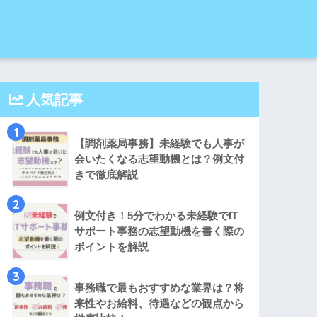
人気記事
1
【調剤薬局事務】未経験でも人事が
会いたくなる志望動機とは？例文付
きで徹底解説
2
例文付き！5分でわかる未経験でIT
サポート事務の志望動機を書く際の
ポイントを解説
3
事務職で最もおすすめな業界は？将
来性やお給料、待遇などの観点から